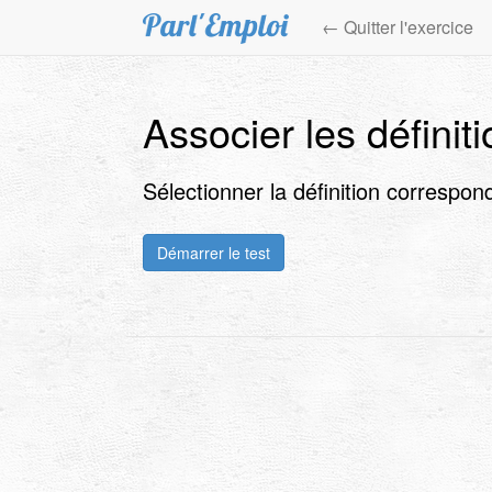
Aller
← Quitter l'exercice
au
contenu
principal
Associer les définit
Sélectionner la définition correspo
Démarrer le test